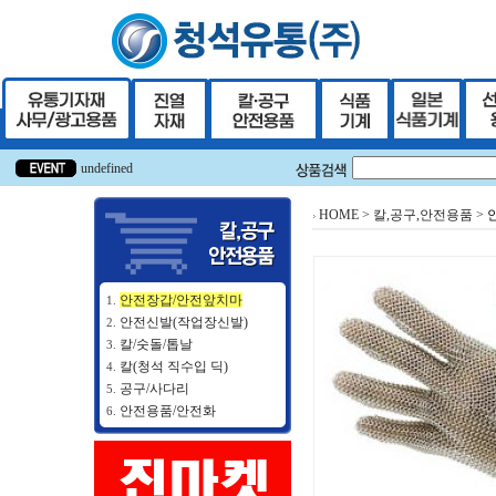
undefined
undefined
HOME
>
칼,공구,안전용품
>
안전장갑/안전앞치마
1.
안전신발(작업장신발)
2.
칼/숫돌/톱날
3.
칼(청석 직수입 딕)
4.
공구/사다리
5.
안전용품/안전화
6.