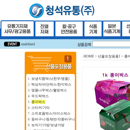
undefined
undefined
HOME
>
선물포장용품1
>
종
보냉지함박스(한우/명품)
1.
떡상자/비단박스/한지박스
2.
명품나무박스/웰빙박스
3.
우드락박스
4.
종이박스
5.
스티커/기타
6.
스치로폼박스/아이스박스
7.
등바구니/등채반/각종바구니
8.
보자기/가방/보냉가방
9.