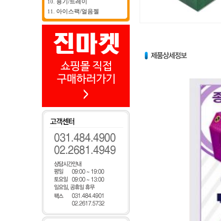
용기/트레이
10.
아이스팩/얼음젤
11.